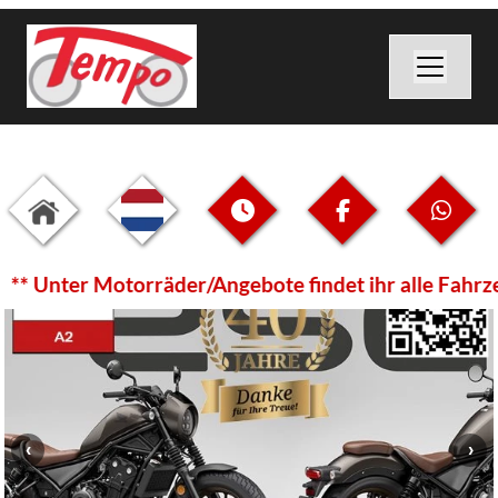
 Unter Motorräder/Angebote findet ihr alle Fahrzeuge 